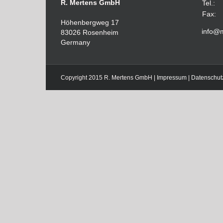
R. Mertens GmbH
Tel.:
Fax:
Höhenbergweg 17
info@
83026 Rosenheim
Germany
Copyright 2015 R. Mertens GmbH |
Impressum
|
Datenschut