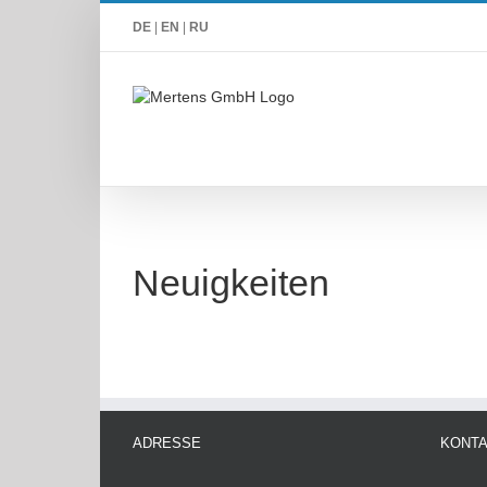
Zum
DE
|
EN
|
RU
Inhalt
springen
Neuigkeiten
ADRESSE
KONT