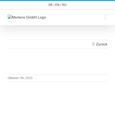
Zum
DE
|
EN
|
RU
Inhalt
springen
Zurück
Oktober 7th, 2015