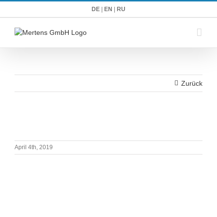
Zum
DE
|
EN
|
RU
Inhalt
springen
Zurück
April 4th, 2019