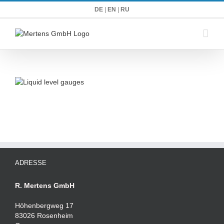
Zum
DE
|
EN
|
RU
Inhalt
springen
ADRESSE
R. Mertens GmbH
Höhenbergweg 17
83026 Rosenheim