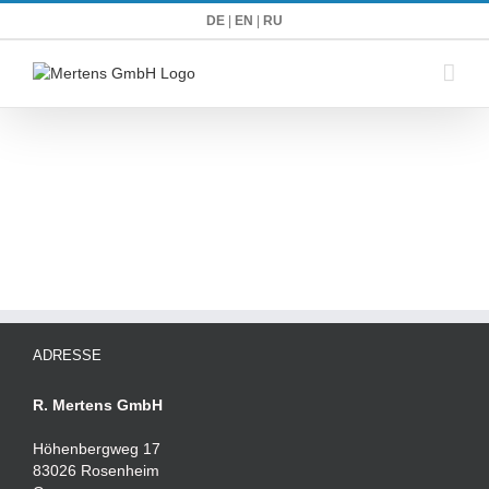
Zum
DE
|
EN
|
RU
Inhalt
springen
ADRESSE
R. Mertens GmbH
Höhenbergweg 17
83026 Rosenheim