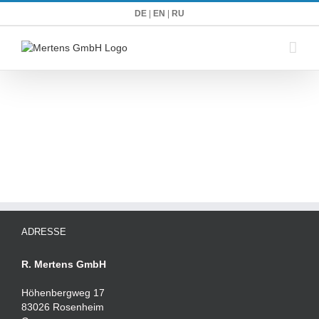
Zum
DE
|
EN
|
RU
Inhalt
springen
ADRESSE
R. Mertens GmbH
Höhenbergweg 17
83026 Rosenheim