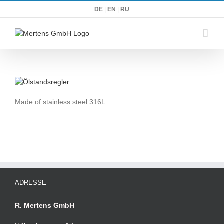
Zum
DE
|
EN
|
RU
Inhalt
springen
Made of stainless steel 316L
ADRESSE
R. Mertens GmbH