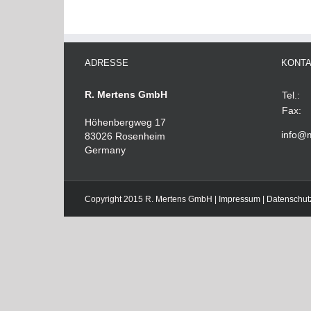
ADRESSE
KONT
R. Mertens GmbH
Tel.:
Fax:
Höhenbergweg 17
info@
83026 Rosenheim
Germany
Copyright 2015 R. Mertens GmbH |
Impressum
|
Datenschut